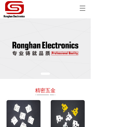
T
o
g
g
l
e
n
a
v
i
g
a
t
i
o
精密五金
n